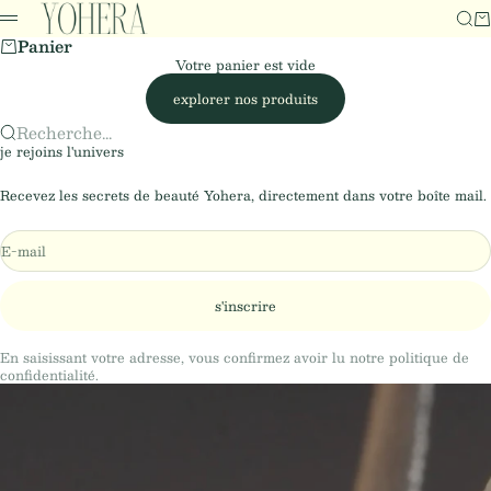
Yohera
Passer au contenu
Rech
Pa
Menu
Panier
Votre panier est vide
explorer nos produits
Recherche...
je rejoins l'univers
Recevez les secrets de beauté Yohera, directement dans votre boîte mail.
E-mail
s'inscrire
En saisissant votre adresse, vous confirmez avoir lu notre politique de
confidentialité.